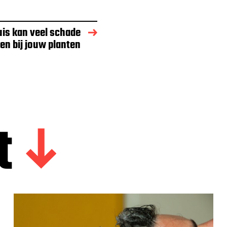
uis kan veel schade
en bij jouw planten
t