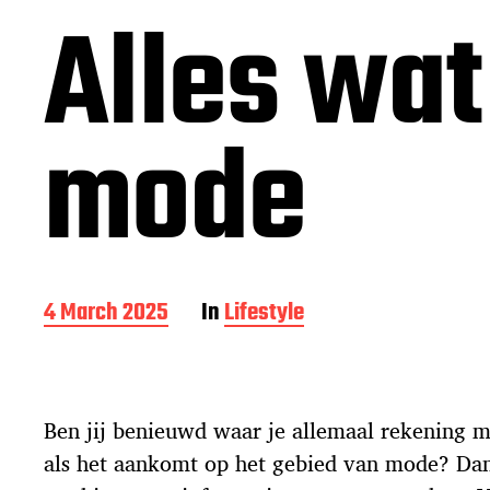
Alles wat
mode
P
4 March 2025
In
Lifestyle
o
s
t
d
Ben jij benieuwd waar je allemaal rekening m
a
t
als het aankomt op het gebied van mode? Dan 
e