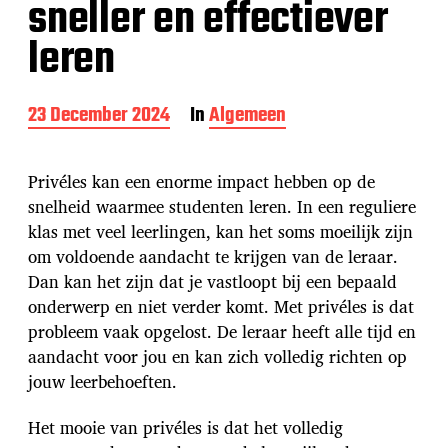
sneller en effectiever
leren
P
23 December 2024
In
Algemeen
o
s
t
Privéles kan een enorme impact hebben op de
d
snelheid waarmee studenten leren. In een reguliere
a
klas met veel leerlingen, kan het soms moeilijk zijn
t
e
om voldoende aandacht te krijgen van de leraar.
Dan kan het zijn dat je vastloopt bij een bepaald
onderwerp en niet verder komt. Met privéles is dat
probleem vaak opgelost. De leraar heeft alle tijd en
aandacht voor jou en kan zich volledig richten op
jouw leerbehoeften.
Het mooie van privéles is dat het volledig